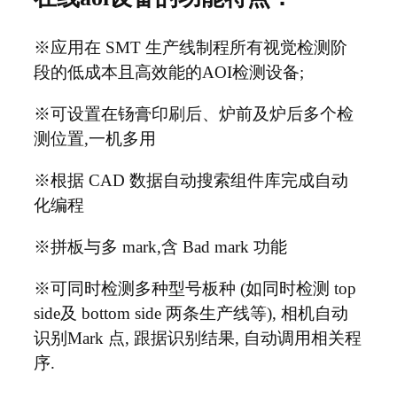
※应用在
SMT
生产线制程所有视觉检测阶
段的低成
本且高效能的AOI检测设备;
※可设置在钖膏印刷后、炉前及炉后多个检
测位置
,
一机多用
※根据
CAD
数据自动搜索组件库完成自动
化编程
※拼板与多
mark,
含
Bad mark
功能
※可同时检测多种型号板种
(
如同时检测
top
side
及
bottom side
两条生产线等
),
相机自动
识别
Mark
点
,
跟据识别结果
,
自动调用相关程
序
.