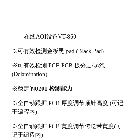
在线AOI设备VT-860
※可有效检测金板黑
pad (Black Pad)
※可有效检测
PCB PCB
板分层
/
起泡
(Delamination)
※稳定的
0201
检测能力
※全自动跟据
PCB
厚度调节顶针高度
(
可记
于编
程内
)
※全自动跟据
PCB
寛度调节传送带寛度
(
可
记于编
程内
)