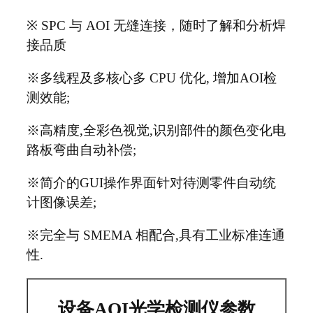
※
SPC
与
AOI
无缝连接，随时了解和分析焊
接品质
※多线程及多核心多
CPU
优化
,
增加AOI检
测效能;
※高精度
,
全彩色视觉
,
识别部件的颜色变化电
路板
弯曲自动补偿;
※简介的GUI操作界面针对待测零件自动统
计图
像误差;
※完全与
SMEMA
相配合
,
具有工业标准连通
性.
设备AOI光学检测仪参数