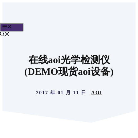
跳
至
内
目录
容
在线aoi光学检测仪
(DEMO现货aoi设备)
2017 年 01 月 11 日
AOI