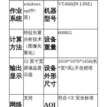
windows
VT-860(IN LINE)
作业
机器
xp(中/
英）
系统
型号
特征矢量
600KG
计算
设备
分析技术
（图像矢
方法
重量
量化）
22 英寸宽
1010*1070*1450(长
输出
设备
屏液晶显
*宽*高),不含燈塔
示器
显示
外形
尺寸
支持
符合 CE 安全标准
网络
AOI