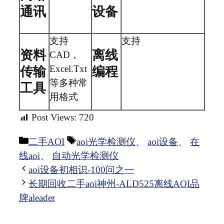
通讯
设备
支持
支持
资料
离线
CAD，
Excel.Txt
传输
编程
等多种常
工具
用格式
Post Views:
720
分
标
二手AOI
aoi光学检测仪
、
aoi设备
、
在
类
签
线aoi
、
自动光学检测仪
aoi设备初相识-100问之一
长期回收二手aoi神州-ALD525离线AOI品
牌aleader