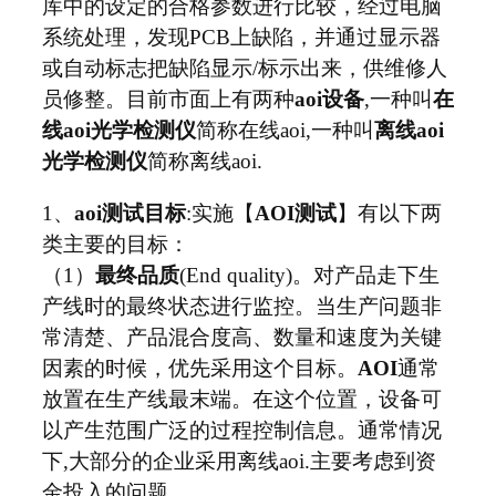
库中的设定的合格参数进行比较，经过电脑
系统处理，发现PCB上缺陷，并通过显示器
或自动标志把缺陷显示/标示出来，供维修人
员修整。目前市面上有两种
aoi设备
,一种叫
在
线aoi光学检测仪
简称在线aoi,一种叫
离线aoi
光学检测仪
简称离线aoi.
1、
aoi测试目标
:实施【
AOI测试
】有以下两
类主要的目标：
（1）
最终品质
(End quality)。对产品走下生
产线时的最终状态进行监控。当生产问题非
常清楚、产品混合度高、数量和速度为关键
因素的时候，优先采用这个目标。
AOI
通常
放置在生产线最末端。在这个位置，设备可
以产生范围广泛的过程控制信息。通常情况
下,大部分的企业采用离线aoi.主要考虑到资
金投入的问题.