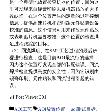
是一个典型地放置检查机器的位置，因为这
里可发现来自锡膏印刷以及机器贴放的大多
数缺陷。在这个位置产生的定量的过程控制
信息，提供高速片机和密间距元件贴装设备
校准的信息。这个信息可用来修改元件贴放
或表明贴片机需要校准。这个位置的检查满
足过程跟踪的目标。
（3）
回流焊
后。在SMT工艺过程的最后步
骤进行检查，这是目前
AOI
最流行的选择，
因为这个位置可发现全部的装配错误。回流
焊后检查提供高度的安全性，因为它识别由
锡膏印刷、元件贴装和回流过程引起的错
误。
Post Views:
301
分
标
AOI工艺
AOI放置位置
、
aoi测试目标
、