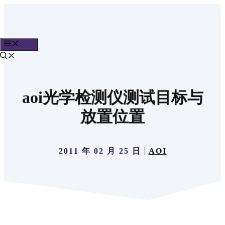
跳
至
内
目录
容
aoi光学检测仪测试目标与
放置位置
2011 年 02 月 25 日
AOI