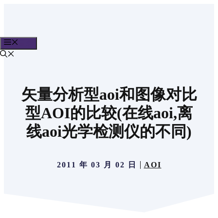
跳
至
内
目录
容
矢量分析型aoi和图像对比
型AOI的比较(在线aoi,离
线aoi光学检测仪的不同)
2011 年 03 月 02 日
AOI