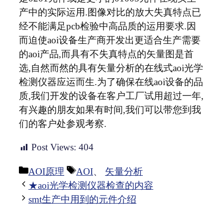
产中的实际运用.图像对比的放大失真特点已
经不能满足pcb检验中高品质的运用要求.因
而迫使aoi设备生产商开发出更适合生产需要
的aoi产品,而具有不失真特点的矢量图是首
选,自然而然的具有矢量分析的在线式aoi光学
检测仪器应运而生.为了确保在线aoi设备的品
质,我们开发的设备在客户工厂试用超过一年,
有兴趣的朋友如果有时间,我们可以带您到我
们的客户处参观考察.
Post Views:
404
分
标
AOI原理
AOI
、
矢量分析
类
签
★aoi光学检测仪器检查的内容
smt生产中用到的元件介绍