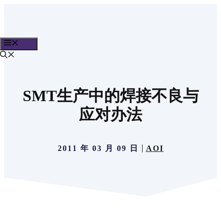
跳
至
内
目录
容
SMT生产中的焊接不良与
应对办法
2011 年 03 月 09 日
AOI