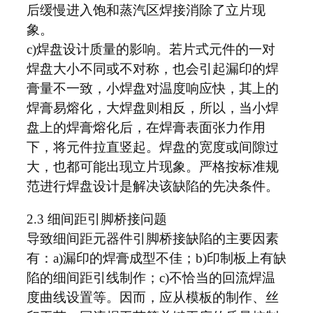
后缓慢进入饱和蒸汽区焊接消除了立片现
象。
c)焊盘设计质量的影响。若片式元件的一对
焊盘大小不同或不对称，也会引起漏印的焊
膏量不一致，小焊盘对温度响应快，其上的
焊膏易熔化，大焊盘则相反，所以，当小焊
盘上的焊膏熔化后，在焊膏表面张力作用
下，将元件拉直竖起。焊盘的宽度或间隙过
大，也都可能出现立片现象。严格按标准规
范进行焊盘设计是解决该缺陷的先决条件。
2.3 细间距引脚桥接问题
导致细间距元器件引脚桥接缺陷的主要因素
有：a)漏印的焊膏成型不佳；b)印制板上有缺
陷的细间距引线制作；c)不恰当的回流焊温
度曲线设置等。因而，应从模板的制作、丝