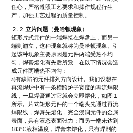
任心，严格遵照工艺要求和操作规程行生
产，加强工艺过程的质量控制。
２.２
立片问题
（
曼哈顿现象
）
矩形片式元件的一端焊接在焊盘上，而另一
端则翘立，这种现象就称为曼哈顿现象。引
起该种现象主要原因是元件两端受热不均
匀，焊膏熔化有先后所致。在以下情况会造
成元件两端热不均匀：
a)有缺陷的元件排列方向设计。我们设想在
再流焊炉中有一条横跨炉子宽度的再流焊限
线，一旦焊膏通过它就会立即熔化，如图１
所示。片式矩形元件的一个端头先通过再流
焊限线，焊膏先熔化，完全浸润元件的金属
表面，具有液态表面张力；而另一端未达到
183°C液相温度，焊膏未熔化，只有焊剂的