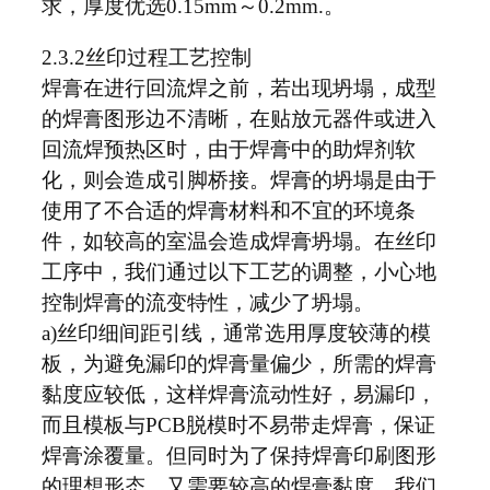
求，厚度优选0.15mm～0.2mm.。
2.3.2丝印过程工艺控制
焊膏在进行回流焊之前，若出现坍塌，成型
的焊膏图形边不清晰，在贴放元器件或进入
回流焊预热区时，由于焊膏中的助焊剂软
化，则会造成引脚桥接。焊膏的坍塌是由于
使用了不合适的焊膏材料和不宜的环境条
件，如较高的室温会造成焊膏坍塌。在丝印
工序中，我们通过以下工艺的调整，小心地
控制焊膏的流变特性，减少了坍塌。
a)丝印细间距引线，通常选用厚度较薄的模
板，为避免漏印的焊膏量偏少，所需的焊膏
黏度应较低，这样焊膏流动性好，易漏印，
而且模板与PCB脱模时不易带走焊膏，保证
焊膏涂覆量。但同时为了保持焊膏印刷图形
的理想形态，又需要较高的焊膏黏度。我们