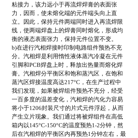
粘接力，该力远小于再流焊焊膏的表面张
力，因而，使未熔化端的元件端头向上直
立。因此，保持元件两端同时进入再流焊限
线，使两端焊盘上的焊膏同时熔化，形成均
衡的液态表面张力，保持元件位置不变。
b)在进行汽相焊接时印制电路组件预热不充
分。汽相焊是利用惰性液体蒸汽冷凝在元件
引脚和PCB焊盘上时，释放出热量而熔化焊
膏。汽相焊分平衡区和饱和蒸汽区，在饱和
蒸汽区焊接温度高达217°C，在生产过程中
我们发现，如果被焊组件预热不充分，经受
一百多度的温差变化，汽相焊的汽化力容易
将小于1206封装尺寸的片式元件浮起，从而
产生立片现象。我们通过将被焊组件在高低
箱内以145°C-150°C的温度预热1-2分钟，然
后在汽相焊的平衡区内再预热1分钟左右，最