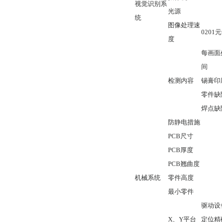
视觉识别系
光源
统
图像处理速
0201
元
度
每画面
间
检测内容
锡膏印
零件缺
焊点缺
防静电措施
PCB
尺寸
PCB
厚度
PCB
翘曲度
机械系统
零件高度
最小零件
驱动设
X
、
Y
平台
定位精