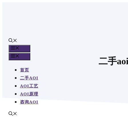
跳
至
内
容
目录
目录
二手ao
首页
二手AOI
AOI工艺
AOI原理
咨询AOI