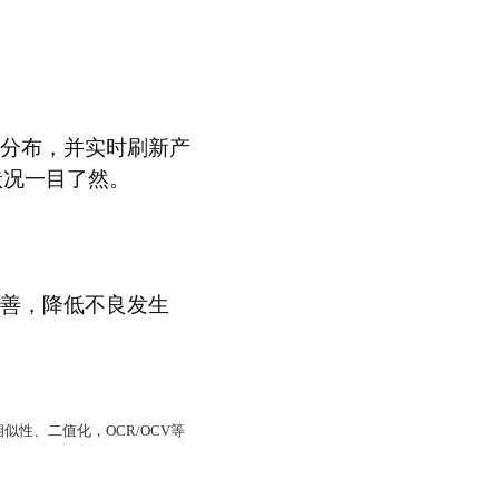
及分布，并实时刷新产
状况一目了然。
改善，降低不良发生
相似性、二值化，
OCR/OCV
等