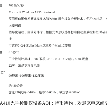
度
700
毫米
/
秒
Microsoft Windows XP Professional
应用权值图像差异建模技术和独特的颜色提取分析技术，学习
Ok
样品，
误差阀值
图形化编程，自带元件库，根据元件形状选择标准自动生成检测框
,
精确
捷
可选择
0~2
个常用的
Mark
点或多个
Mark
点使用
度
0.5
秒
/
个
工业控制计算机，
Intel
双核
CPU
，
4G DDR
内存，
500G
硬盘
22
英寸液晶宽屏显示器
*
宽
*
90
厘米
×106
厘米
×132
厘米
约
480
公斤
交流
220
伏特
+/-10%
，频率
50/60Hz
，额定功率
600W.
A-A410光学检测仪设备AOI；持币待购，欢迎来电来函