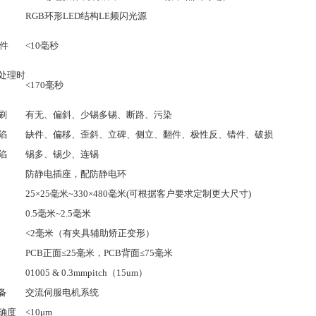
RGB
环形
LED
结构
LE
频闪光源
件
<10
毫秒
处理时
<170
毫秒
刷
有无、偏斜、少锡多锡、断路、污染
陷
缺件、偏移、歪斜、立碑、侧立、翻件、极性反、错件、破损
陷
锡多、锡少、连锡
防静电插座，配防静电环
25×25
毫米
~330×480
毫米
(
可根据客户要求定制更大尺寸
)
0.5
毫米
~2.5
毫米
<2
毫米（有夹具辅助矫正变形）
PCB
正面
≤25
毫米，
PCB
背面
≤75
毫米
01005 & 0.3mmpitch
（
15um
）
备
交流伺服电机系统
确度
<10μm