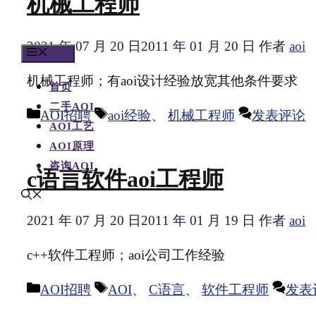
机械工程师
2021 年 07 月 20 日
2011 年 01 月 20 日
作者
aoi
目录
机械工程师；有aoi设计经验放宽其他条件要求
首页
二手AOI
分
标
AOI招聘
aoi经验
、
机械工程师
发表评论
AOI工艺
类
签
AOI原理
咨询AOI
c语言软件aoi工程师
2021 年 07 月 20 日
2011 年 01 月 19 日
作者
aoi
c++软件工程师；aoi公司工作经验
分
标
AOI招聘
AOI
、
C语言
、
软件工程师
发表
类
签