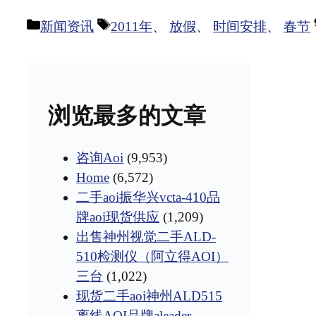
分
标
新闻资讯
2011年
、
放假
、
时间安排
、
春节
类
签
浏览最多的文章
咨询Aoi
(9,953)
Home
(6,572)
二手aoi振华兴vcta-410品
牌aoi现货供应
(1,209)
出售神州视觉二手ALD-
510检测仪（阿立得AOI）
三台
(1,022)
现货二手aoi神州ALD515
离线AOI品牌aleader