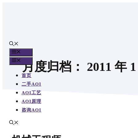
跳
至
内
容
目录
目录
月度归档：
2011 年 
首页
二手AOI
AOI工艺
AOI原理
咨询AOI