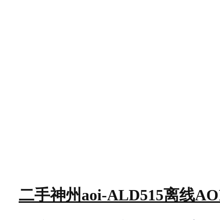
二手神州aoi-ALD515离线AOI