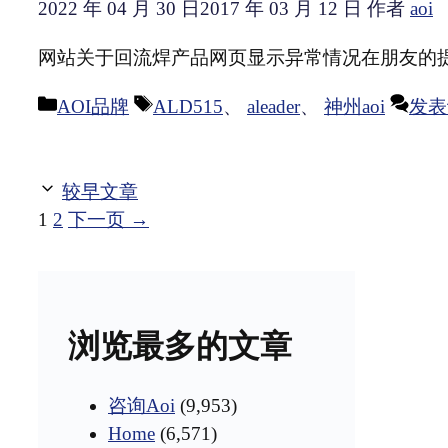
2022 年 04 月 30 日
2017 年 03 月 12 日
作者
aoi
网站关于回流焊产品网页显示异常情况在朋友的
分
标
AOI品牌
ALD515
、
aleader
、
神州aoi
发表
类
签
较早文章
页
页
1
2
下一页
→
面
面
浏览最多的文章
咨询Aoi
(9,953)
Home
(6,571)