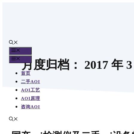
跳
至
内
容
目录
目录
月度归档：
2017 年 
首页
二手AOI
AOI工艺
AOI原理
咨询AOI