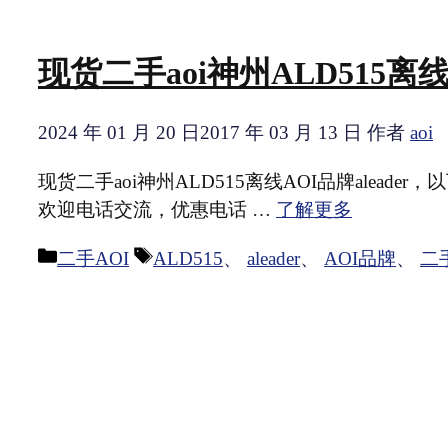
现货二手aoi神州ALD515离线A
2024 年 01 月 20 日
2017 年 03 月 13 日
作者
aoi
现货二手aoi神州ALD515离线AOI品牌alea
欢迎电话交流，优惠电话 …
了解更多
分
标
二手AOI
ALD515
、
aleader
、
AOI品牌
、
二手
类
签