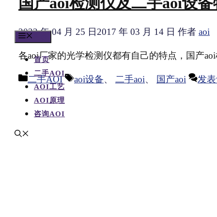
国产aoi检测仪及二手aoi设
2022 年 04 月 25 日
2017 年 03 月 14 日
作者
aoi
目录
各aoi厂家的光学检测仪都有自己的特点，国产aoi
首页
二手AOI
分
标
二手AOI
aoi设备
、
二手aoi
、
国产aoi
发表
AOI工艺
类
签
AOI原理
咨询AOI