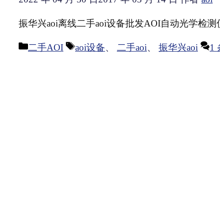
振华兴aoi离线二手aoi设备批发AOI自动光学检测仪
分
标
二手AOI
aoi设备
、
二手aoi
、
振华兴aoi
1
类
签