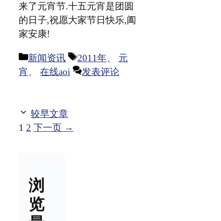
来了元宵节.十五元宵是团圆
的日子,祝愿大家节日快乐,阖
家安康!
分
标
新闻资讯
2011年
、
元
类
签
宵
、
在线aoi
发表评论
较早文章
页
页
1
2
下一页
→
面
面
浏
览