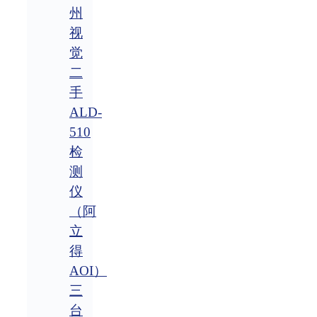
州
视
觉
二
手
ALD-
510
检
测
仪
（阿
立
得
AOI）
三
台