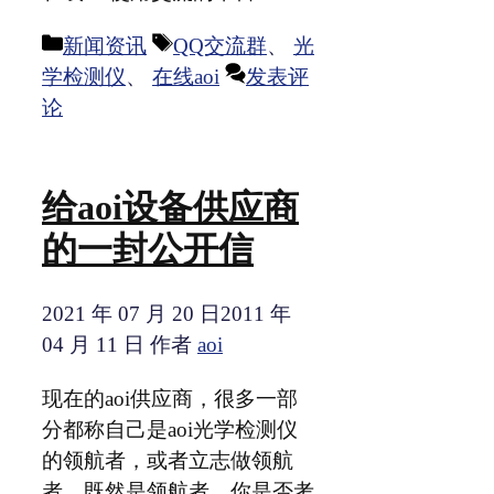
分
标
新闻资讯
QQ交流群
、
光
类
签
学检测仪
、
在线aoi
发表评
论
给aoi设备供应商
的一封公开信
2021 年 07 月 20 日
2011 年
04 月 11 日
作者
aoi
现在的aoi供应商，很多一部
分都称自己是aoi光学检测仪
的领航者，或者立志做领航
者，既然是领航者，你是否考