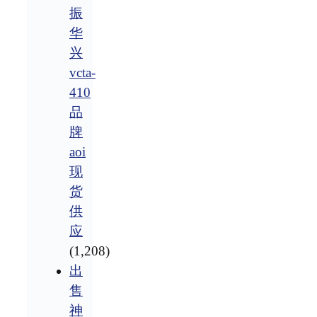
振
华
兴
vcta-
410
品
牌
aoi
现
货
供
应
(1,208)
出
售
神