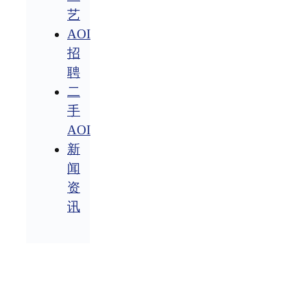
艺
AOI
招
聘
二
手
AOI
新
闻
资
讯