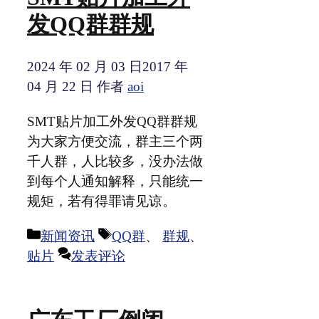
发QQ群群规
2024 年 02 月 03 日
2017 年
04 月 22 日
作者
aoi
SMT贴片加工外发QQ群群规
为大家方便交流，群主三个两
千人群，人比较多，没办法做
到每个人通知解释，只能统一
规矩，若有得罪请见谅。
分
标
新闻资讯
QQ群
、
群规
、
类
签
贴片
发表评论