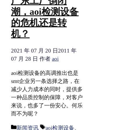
广东工厂倒闭
潮，aoi检测设备
的危机还是转
机？
2021 年 07 月 20 日
2011 年
07 月 28 日
作者
aoi
aoi检测设备的高调推出也是
smt企业另一条选择之路，在
减少人力成本的同时，提供多
一种品质控制的保障，对客户
来说，也多了一份安心。何乐
而不为呢？
分
标
新闻资讯
aoi检测设备
、