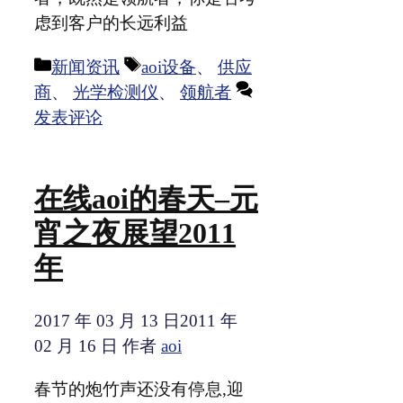
虑到客户的长远利益
分
标
新闻资讯
aoi设备
、
供应
类
签
商
、
光学检测仪
、
领航者
发表评论
在线aoi的春天–元
宵之夜展望2011
年
2017 年 03 月 13 日
2011 年
02 月 16 日
作者
aoi
春节的炮竹声还没有停息,迎