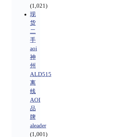
(1,021)
现
货
二
手
aoi
神
州
ALD515
离
线
AOI
品
牌
aleader
(1,001)