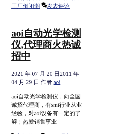
类
签
工厂倒闭潮
发表评论
aoi自动光学检测
仪,代理商火热诚
招中
2021 年 07 月 20 日
2011 年
04 月 29 日
作者
aoi
aoi自动光学检测仪，向全国
诚招代理商，有smt行业从业
经验，对aoi设备有一定的了
解；热爱销售事业