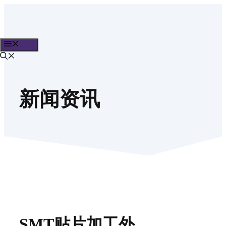
跳
至
内
目录
容
新闻资讯
SMT贴片加工外